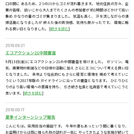
口の間に あるため、2つの川からゴミが流れ着きます。 地元住民の方々、企
業の皆様、 幼いこから大人までたくさんの参加者が 約1時間ほどかけて拾い
集め かなりの量のゴミが集まりました。 気温も高く、 汗を流しながらの清
掃活動となりましたが 終えた後の爽快感、気持ち良かったです。 環境に触
れる良い日となりました。
[
続きを読む
]
2019.09.21
エコアクション21中間審査
9月13日(金)にエコアクション21の中間審査を受けました。 ガソリン、電
気、廃棄物の削減などの日頃の活動に加え さらにエコについて考える良い日
となりました。 来年より社会的にもさらに経営と環境を 絡めて考えていこ
うという2017年版の ガイドラインに沿っての審査となります。 ひとりひと
りがより高い環境への意識を持ち、 引き続き社長と社員皆で考えていこうと
思います。
[
続きを読む
]
2019.09.17
夏季インターンシップ報告
こんにちは。採用担当の飯田です。 今年の夏もあっという間に暑くなり、
お盆明けからは雨に降られ秋の訪れが一気に やってきたような気候が続いて