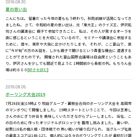
2019.08.30
夏の思い出
こんにちは。 猛暑だった今年の夏ももう終わり。秋雨前線が活発になってき
ましたね。 さて、令和初の夏の思い出は、元「東大王」のクイズ王、伊沢拓
司さんの講演会に 親子で参加できたこと。 私は、その人が発するオーラを
直に感じるということを大切にしているので、 セミナーや講演会に参加する
ために、度々、東京や大阪に出かけたりします。 それが、ここ富山で、直
に“今が旬”の方のお話を、しかも親子で聞けるという貴重な機会に 遭遇する
ことができたのです。 開催された富山国際会議場は自由席ということもあ
り、伊沢さんを少しでも間近で見ようと 1時間前から長蛇の列。もちろん会
場は約８００
[
続きを読む
]
2019.08.05
ボーリング大会2019
7月26日(金)19時より 牧田グループ・翼樹会合同のボーリング大会を 高岡市
のマンボウにて開催しました。 19時スタートということで、 今回は芝寿し
さんのおにぎり弁当を 美味しくいただきながらプレーしました。 当社、こ
の日のために作ったオリジナルポロシャツを 着用し挑みました。 暑い中、
総勢116名の個人戦・団体戦での 熱い戦いが繰り広げられ、 当グループ社員
の最高スコアは146-127。 個人的には久々のボウリングでしたが 最初だけ調