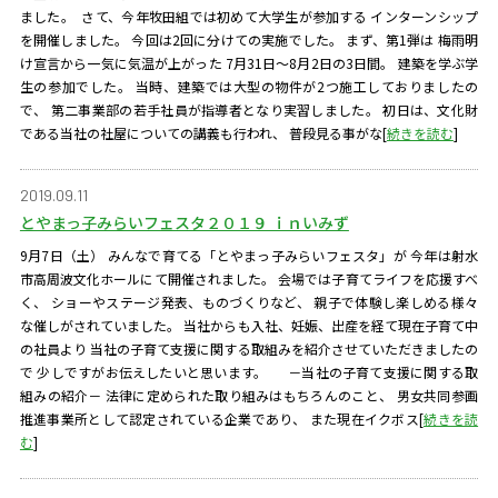
ました。 さて、今年牧田組では初めて大学生が参加する インターンシップ
を開催しました。 今回は2回に分けての実施でした。 まず、第1弾は 梅雨明
け宣言から一気に気温が上がった 7月31日～8月2日の3日間。 建築を学ぶ学
生の参加でした。 当時、建築では大型の物件が2つ施工しておりましたの
で、 第二事業部の若手社員が指導者となり実習しました。 初日は、文化財
である当社の社屋についての講義も行われ、 普段見る事がな
[
続きを読む
]
2019.09.11
とやまっ子みらいフェスタ２０１９ ｉｎいみず
9月7日（土） みんなで育てる「とやまっ子みらいフェスタ」が 今年は射水
市高周波文化ホールにて開催されました。 会場では子育てライフを応援すべ
く、 ショーやステージ発表、ものづくりなど、 親子で体験し楽しめる様々
な催しがされていました。 当社からも入社、妊娠、出産を経て現在子育て中
の社員より 当社の子育て支援に関する取組みを紹介させていただきましたの
で 少しですがお伝えしたいと思います。 －当社の子育て支援に関する取
組みの紹介－ 法律に定められた取り組みはもちろんのこと、 男女共同参画
推進事業所として認定されている企業であり、 また現在イクボス
[
続きを読
む
]