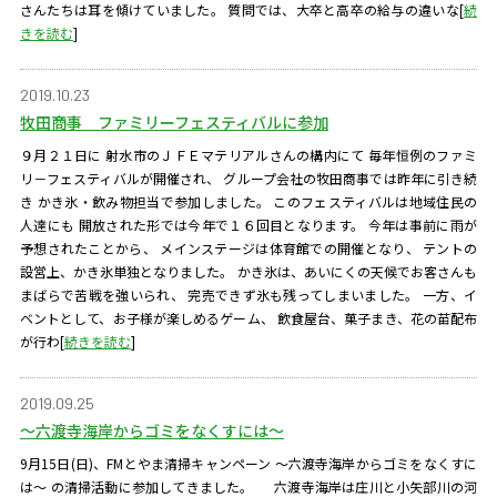
さんたちは耳を傾けていました。 質問では、大卒と高卒の給与の違いな
[
続
きを読む
]
2019.10.23
牧田商事 ファミリーフェスティバルに参加
９月２１日に 射水市のＪＦＥマテリアルさんの構内にて 毎年恒例のファミ
リ－フェスティバルが開催され、 グループ会社の牧田商事では昨年に引き続
き かき氷・飲み物担当で参加しました。 このフェスティバルは地域住民の
人達にも 開放された形では今年で１６回目となります。 今年は事前に雨が
予想されたことから、 メインステージは体育館での開催となり、 テントの
設営上、かき氷単独となりました。 かき氷は、あいにくの天候でお客さんも
まばらで苦戦を強いられ、 完売できず氷も残ってしまいました。 一方、イ
ベントとして、お子様が楽しめるゲーム、 飲食屋台、菓子まき、花の苗配布
が行わ
[
続きを読む
]
2019.09.25
～六渡寺海岸からゴミをなくすには～
9月15日(日)、FMとやま清掃キャンペーン ～六渡寺海岸からゴミをなくすに
は～ の清掃活動に参加してきました。 六渡寺海岸は庄川と小矢部川の河