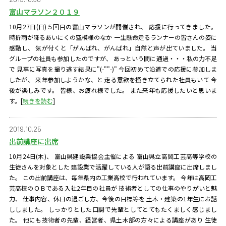
富山マラソン２０１９
10月27日(日)５回目の富山マラソンが開催され、 応援に行ってきました。
時折雨が降るあいにくの空模様のなか 一生懸命走るランナーの皆さんの姿に
感動し、 気が付くと「がんばれ、がんばれ」自然と声が出ていました。 当
グループの社員も参加したのですが、 あっという間に通過・・・私の力不足
で 見事に写真を撮り逃す結果に"(-""-)" 今回初めて沿道での応援に参加しま
したが、 来年参加しようかな、と 走る意欲を掻き立てられた社員もいて 今
後が楽しみです。 皆様、お疲れ様でした。 また来年も応援したいと思いま
す。
[
続きを読む
]
2019.10.25
出前講座に出席
10月24日(木)、 富山県建設業協会主催による 富山県立高岡工芸高等学校の
生徒さんを対象とした 建設業で活躍している人が語る出前講座に出席しまし
た。 この出前講座は、毎年県内の工業高校で行われています。 今年は高岡工
芸高校のＯＢである入社2年目の社員が 技術者としての仕事のやりがいと魅
力、 仕事内容、休日の過ごし方、今後の目標等を 土木・建築の1年生にお話
ししました。 しっかりとした口調で先輩としてとてもたくましく感じまし
た。 他にも技術者の先輩、経営者、県土木部の方々による講座があり 生徒