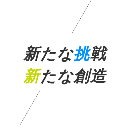
新たな
挑
戦
新
たな創造